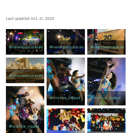
Last updated: Oct. 21, 2025
@venequipcuracao
@venequipcuracao
@venequipcuracao
@venequipcuracao
@cristine_rigaud
@cristine_rigaud
@cristine_rigaud